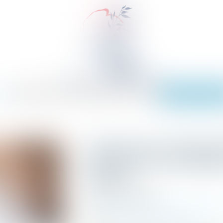
EIL
ÉQUIPE
EXPERTISES
ACTUS
SERVICES
TARIFS
CONTACT
PAIEMENT EN L
Avenant sous-seing priv
exécutoire et constata
liquide
Publié le :
18/06/2024
Commissaires de Justice
/
Mesures d'exéc
Source :
www.lemag-juridique.com