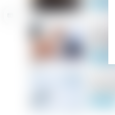
Lire la suite
09/07/2024
Saisie immo
le juge de l
la mise à pr
Lire la suite
26/06/2024
Comment gér
client et le
Lire la suite