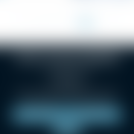
<<
<
5
6
7
8
9
10
11
>
>>
...
SELARL Christophe BONNAND
1 Grande rue des Feuillants
69001 LYON
Tél :
04 78 38 24 36
Métro Croix-Paquet, métro hôtel de ville Louis Pradel
Parking : Indigo Lyon opéra, LPA Hôtel de ville.
NOUS LOCALISER
NOUS CONTACTER