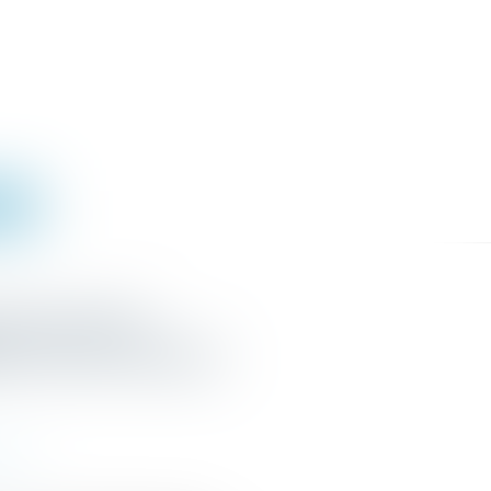
IGNE
é d’un titre
tion d’une créance
ution