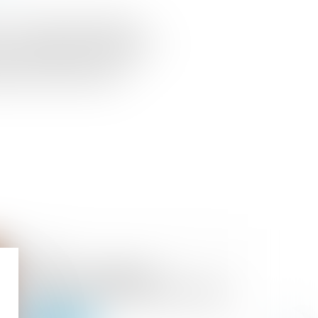
L.111-2 du Code des procédures
'un titre exécutoire constatant une
ivre l'exécution forcée sur les
s propres à chaque mesure
10/07/2024
Procédure simplifiée de
recouvrement des petites créances