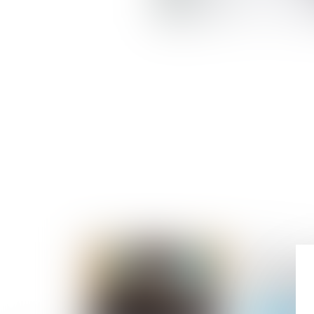
23/07/2024
Saisie immo
procès-verb