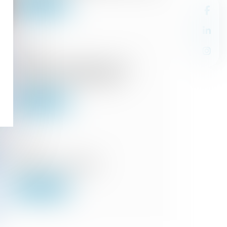
Lire la suite
03/07/2024
Eviter les impayés grâce aux
conditions contractuelles
Lire la suite
05/06/2024
L'injonction de payer
Lire la suite