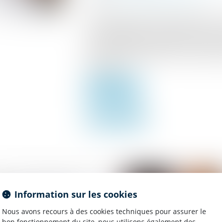
Aux termes des dispositions de l’article 
civiles d’exécution : « Le créancier muni d
créance liquide et exigible peut en poursu
biens de son débiteur dans les condition
d'exécution »...
Lire la suite
bilière : contenu du
Information sur les cookies
al de description
Nous avons recours à des cookies techniques pour assurer le
bon fonctionnement du site, nous utilisons également des