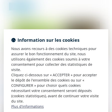
Lire la suite
Information sur les cookies
Nous avons recours à des cookies techniques pour
assurer le bon fonctionnement du site, nous
utilisons également des cookies soumis à votre
consentement pour collecter des statistiques de
Les nouveautés issues de la loi du 15 avril 2024 en
visite.
matière immobilière
Cliquez ci-dessous sur « ACCEPTER » pour accepter
14/05/2024
le dépôt de l'ensemble des cookies ou sur «
CONFIGURER » pour choisir quels cookies
nécessitant votre consentement seront déposés
Lire la suite
(cookies statistiques), avant de continuer votre visite
du site.
Plus d'informations