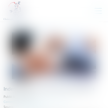
Indemnisation et saisie des rémunérations
Publié le :
21/05/2024
Commissaires de Justice
/
Mesures d'exécution
Source :
www.actu-juridique.fr