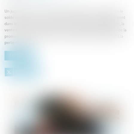
Un jugement condamne une justiciable à payer à un propriétaire le
solde du prix d’un compromis de vente et dit que faute de paiement
dans le délai d’un mois à compter de la signification du jugement, la
vente sera résolue de plein droit et condamne cette bénéficiaire de la
promesse de vente à indemniser le propriétaire du préjudice lié à la
perte de chance...
Lire la suite