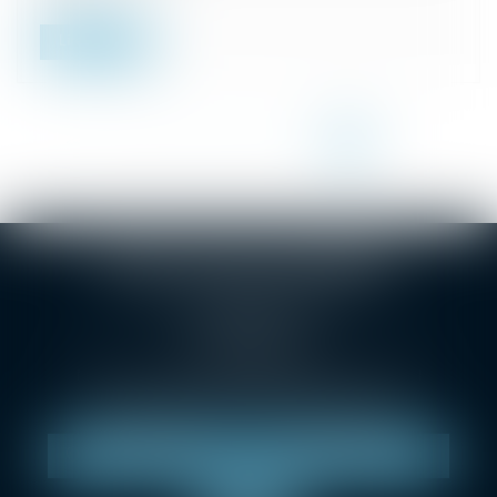
Lire la suite
<<
<
...
5
6
7
8
9
10
11
>
>>
SELARL Christophe BONNAND
1 Grande rue des Feuillants
69001 LYON
Tél :
04 78 38 24 36
Métro Croix-Paquet, métro hôtel de ville Louis Pradel
Parking : Indigo Lyon opéra, LPA Hôtel de ville.
NOUS LOCALISER
NOUS CONTACTER