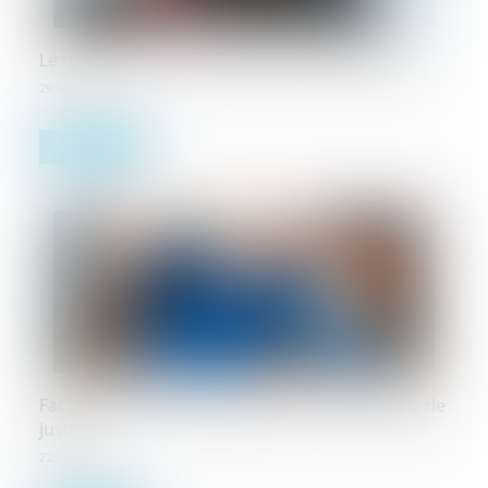
Le recouvrement des créances des particuliers
29/05/2024
Lire la suite
Facture impayée : faire appel à un commissaire de
justice
22/05/2024