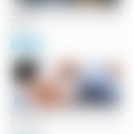
Loi 15 avril 2024 troubles de voisinage conflits à la
campagne
02/05/2024
Lire la suite
Saisie sur salaire : fraction insaisissable revalorisée
au 1er avril 2024
23/04/2024