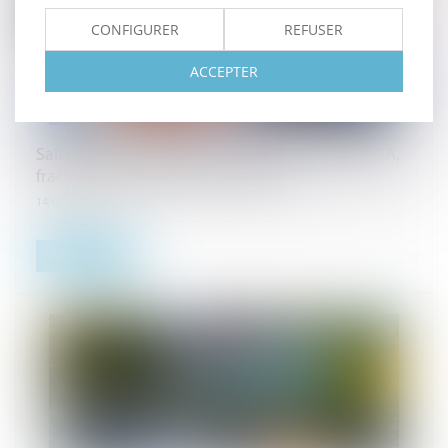
CONFIGURER
REFUSER
ACCEPTER
Saisie des rémunérations : revalorisation du RSA,
fraction absolument insaisissable
14/05/2024
Lire la suite