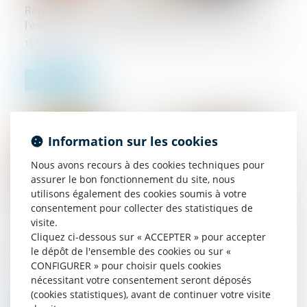
Rappel concernant les pouvoirs du juge de
l’exécution en matière de fixation d’une créance
15/10/2024
Lire la suite
Information sur les cookies
Nous avons recours à des cookies techniques pour
assurer le bon fonctionnement du site, nous
utilisons également des cookies soumis à votre
consentement pour collecter des statistiques de
visite.
Cliquez ci-dessous sur « ACCEPTER » pour accepter
Quid de la saisie immobilière en cas de
le dépôt de l'ensemble des cookies ou sur «
démembrement ?
CONFIGURER » pour choisir quels cookies
08/10/2024
nécessitant votre consentement seront déposés
(cookies statistiques), avant de continuer votre visite