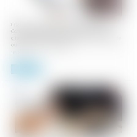
Citation à comparaître : peu importe que le
Commissaire de justice ait précisé, en cas de
citation en étude, s'il a opté pour la lettre simple
ou la lettre recommandée
16/10/2024
Lire la suite