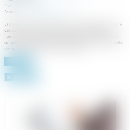
Publié le :
30/07/2024
Commissaires de Justice
/
Mesures d'exécution
Source :
www.lemag-juridique.com
La procédure de rétablissement personnel avec liquidation judiciaire
des biens, permet aux personnes physiques confrontées à de
nombreuses dettes, d’obtenir de la Banque de France l’effacement
complet de l’intégralité des dettes, par récupération, parfois partielle,
des sommes sur la vente des biens du débiteur...
Lire la suite