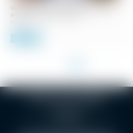
Vérification des comptes de gestion du majeur
protégé : quelques nouveautés
07/08/2024
Lire la suite
<<
<
...
5
6
7
8
9
10
11
>
>>
SELARL Christophe BONNAND
1 Grande rue des Feuillants
69001 LYON
Tél :
04 78 38 24 36
Métro Croix-Paquet, métro hôtel de ville Louis Pradel