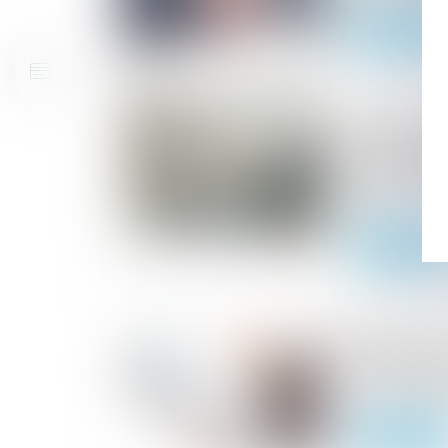
Lire la suite
20/11/2024
Déclaration
en location
compétences
EPCI
Lire la suite
06/11/2024
Expulsions 
hivernale :
au 31 mars
Lire la suite