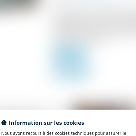
La Cour de cassation a précisé le 24 octob
de l'opposition à une ordonnance portant
été signifiée à personne est, en cas d'int
procédure de saisie des rémunérations, la
l'intervention au débiteur...
Lire la suite
bilière : rigueur
Information sur les cookies
 et enjeux de l’audience
on
Nous avons recours à des cookies techniques pour assurer le