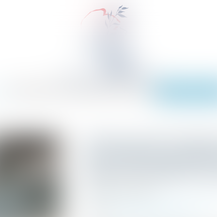
EIL
ÉQUIPE
EXPERTISES
ACTUS
SERVICES
TARIFS
CONTACT
PAIEMENT EN L
Quid du point de départ
une ordonnance portan
payer non signifiée à p
Publié le :
05/11/2024
Commissaires de Justice
/
Mesures d'exéc
Source :
www.lemag-juridique.com