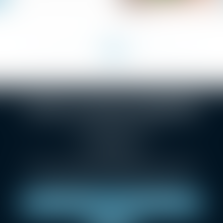
<<
<
5
6
7
8
9
10
11
>
>>
...
SELARL Christophe BONNAND
1 Grande rue des Feuillants
69001 LYON
Tél :
04 78 38 24 36
Métro Croix-Paquet, métro hôtel de ville Louis Pradel
Parking : Indigo Lyon opéra, LPA Hôtel de ville.
NOUS LOCALISER
NOUS CONTACTER