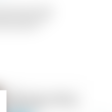
re dernier que le point de départ
 injonction de payer qui n'a pas
ervention d'un créancier à une
 date de notification de
26/11/2024
Saisie-contrefaçon : l'irrégularité
partielle n’entraîne pas l’annulation
totale de la saisie