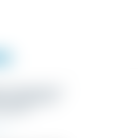
IGNE
 de l’opposition à
t injonction de
ersonne ?
ution