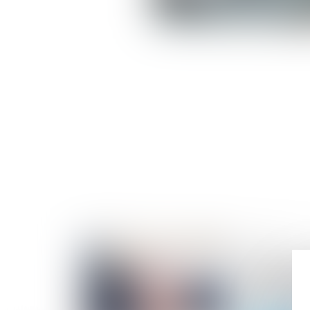
03/12/2024
Saisie immo
procédurale
d’orientati