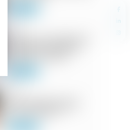
Lire la suite
12/11/2024
Rappels en matière d’obligation de
laisser copie de la requête et de
l'ordonnance à la personne à
laquelle elle est opposée
Lire la suite
23/10/2024
Peut-on expulser les forces de
l’ordre si les gendarmeries ne
paient pas leur loyer ?
Lire la suite