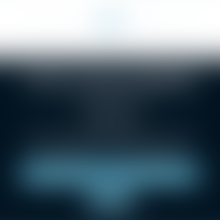
<<
<
4
5
6
7
8
9
10
>
>>
...
...
SELARL Christophe BONNAND
1 Grande rue des Feuillants
69001 LYON
Tél :
04 78 38 24 36
Métro Croix-Paquet, métro hôtel de ville Louis Pradel
Parking : Indigo Lyon opéra, LPA Hôtel de ville.
NOUS LOCALISER
NOUS CONTACTER