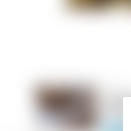
31/01/2025
Commandeme
immobilière
baux à l’adj
loi ?
Lire la suite