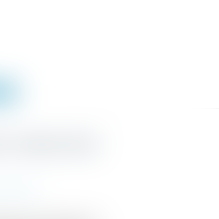
IGNE
s : barème révisé
des impayés