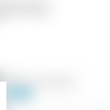
 permet à un créancier muni d’un
) d'obtenir le versement de
ployeur retient, sous conditions,
é...
28/01/2025
Tout savoir sur la trêve hivernale
Lire la suite