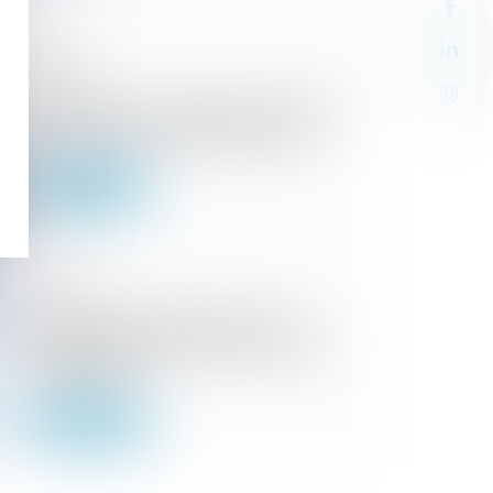
07/01/2025
Le taux de l’intérêt légal en baisse
pour le premier semestre 2025
Lire la suite
18/12/2024
À partir de quelle somme une
reconnaissance de dette est-elle
obligatoire ?
Lire la suite