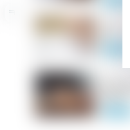
10/01/2025
Barème sai
2025
Lire la suite
19/12/2024
Vente aux e
des opérate
diligence
Lire la suite