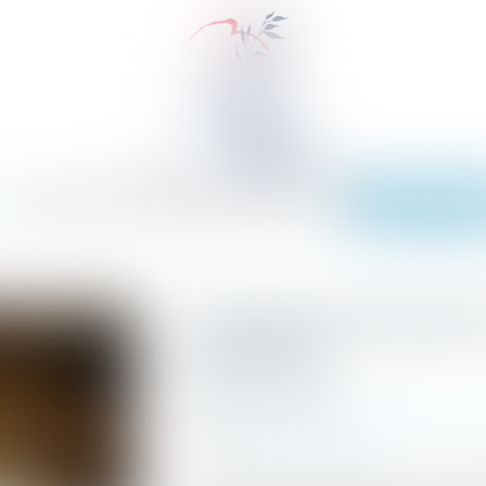
EIL
ÉQUIPE
EXPERTISES
ACTUS
SERVICES
TARIFS
CONTACT
PAIEMENT EN L
Saisie des rémunération
pour 2025
Publié le :
14/01/2025
Commissaires de Justice
/
Recouvrement 
Source :
efl.businesscomm.fr