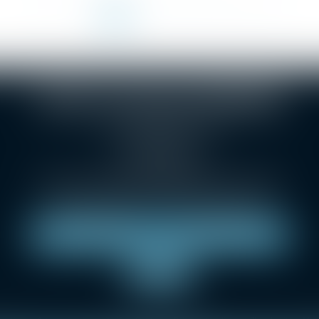
<<
<
1
2
3
4
5
6
7
>
>>
...
SELARL Christophe BONNAND
1 Grande rue des Feuillants
69001 LYON
Tél :
04 78 38 24 36
Métro Croix-Paquet, métro hôtel de ville Louis Pradel
Parking : Indigo Lyon opéra, LPA Hôtel de ville.
NOUS LOCALISER
NOUS CONTACTER