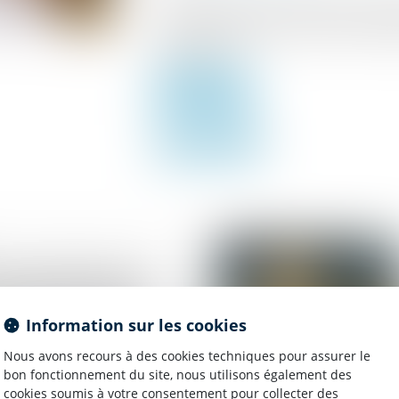
Il y a du nouveau en matière de loyers imp
situation d’impayé de loyer et prévoit qu
les locataires...
Lire la suite
t à la publication de
 l’Unaf sur les tarifs
e saisie sur compte
Information sur les cookies
Nous avons recours à des cookies techniques pour assurer le
bon fonctionnement du site, nous utilisons également des
cookies soumis à votre consentement pour collecter des