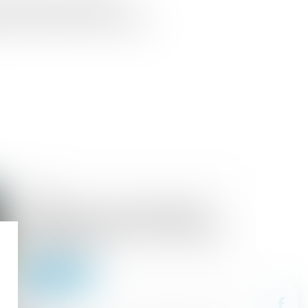
ayés. Un décret redéfinit la
elques modifications, surtout pour
21/05/2026
Titre exécutoire : cadre juridique,
notification et enjeux en matière de
recouvrement
Lire la suite