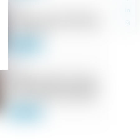
26/09/2025
Frais scolaires et saisie-attribution :
la créance est déterminable, liquide
et recouvrable !
Lire la suite
29/07/2025
Prescription triennale : l’action en
recouvrement n’est pas susceptible
d’être prolongée par l’article 25 de
la loi n° 2021-953 du 19 juillet 2021
Lire la suite