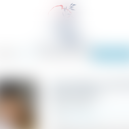
EIL
ÉQUIPE
EXPERTISES
ACTUS
SERVICES
TARIFS
CONTACT
PAIEMENT EN L
Loyer impayé : nouvelle 
de janvier 2027
Publié le :
12/05/2026
Commissaires de Justice
/
Contentieux loca
Source :
edito.seloger.com