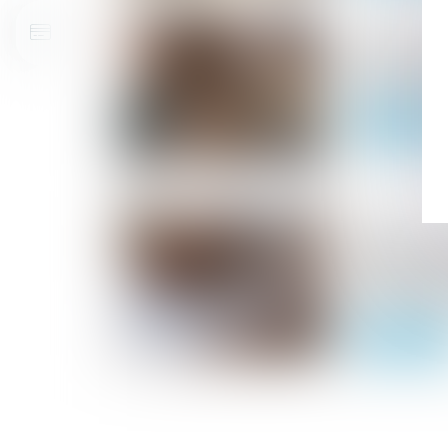
19/05/2026
Encadrement
du propriét
Lire la suite
16/09/2025
Procédure ci
dispositif
électroniqu
Lire la suite