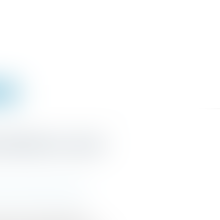
IGNE
définition à partir
tif et conflit de voisinage