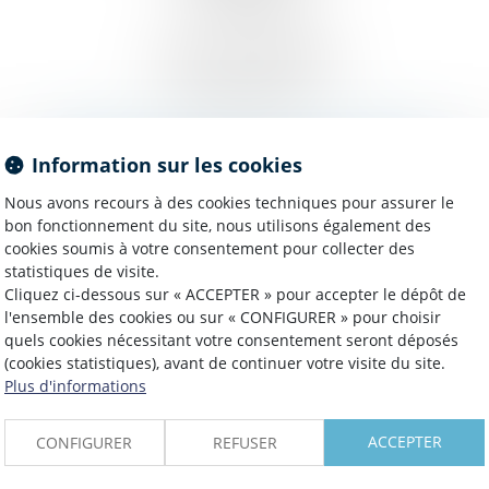
Tél : 04 78 38 24 36
N° SIRET : 37973227400038
CAPITAL SOCIAL :
DIRECTEUR DE LA PUBLICATION
Information sur les cookies
Christophe BONNAND
Nous avons recours à des cookies techniques pour assurer le
bon fonctionnement du site, nous utilisons également des
HÉBERGEMENT
cookies soumis à votre consentement pour collecter des
statistiques de visite.
Société SEPTEO Legaltech
Cliquez ci-dessous sur « ACCEPTER » pour accepter le dépôt de
194 Avenue de la Gare Sud de France, 34970 Lattes
l'ensemble des cookies ou sur « CONFIGURER » pour choisir
quels cookies nécessitant votre consentement seront déposés
www.azko.fr
(cookies statistiques), avant de continuer votre visite du site.
Plus d'informations
ACCEPTER
CONFIGURER
REFUSER