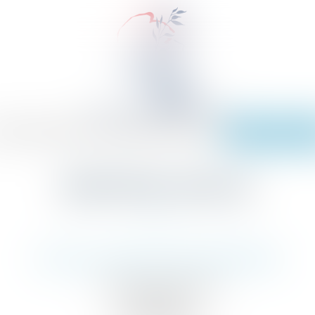
EIL
ÉQUIPE
EXPERTISES
ACTUS
SERVICES
TARIFS
CONTACT
PAIEMENT EN L
MENTIONS LÉGALES
SELARL CHRISTOPHE BONNAND
1 Grande rue des Feuillants
69001 LYON