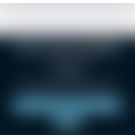
SELARL Christophe BONNAND
1 Grande rue des Feuillants
69001 LYON
Tél :
04 78 38 24 36
Métro Croix-Paquet, métro hôtel de ville Louis Pradel
Parking : Indigo Lyon opéra, LPA Hôtel de ville.
NOUS LOCALISER
NOUS CONTACTER