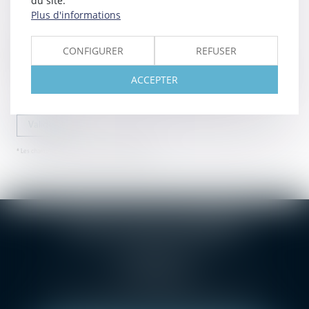
du site.
Plus d'informations
CONFIGURER
REFUSER
Utilisation des données
J'accepte que les informations saisies soient traitées informatiquement par SELARL
Christophe BONNAND et l'hébergeur du présent site dans le cadre de ma demande et de
ACCEPTER
la relation avec SELARL Christophe BONNAND qui peut en découler.
Valider
* Les champs suivis d'un astérisque sont obligatoires.
SELARL Christophe BONNAND
1 Grande rue des Feuillants
69001 LYON
Tél :
04 78 38 24 36
Métro Croix-Paquet, métro hôtel de ville Louis Pradel