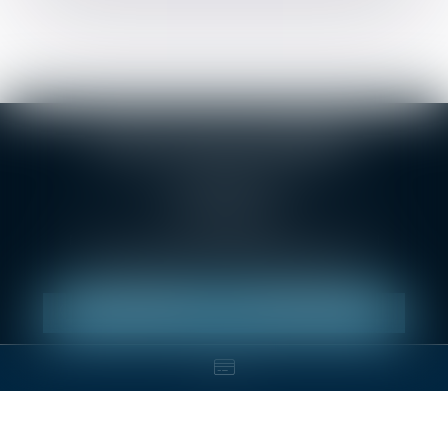
SELARL Christophe BONNAND
1 Grande rue des Feuillants
69001 LYON
Tél :
04 78 38 24 36
Métro Croix-Paquet, métro hôtel de ville Louis Pradel
Parking : Indigo Lyon opéra, LPA Hôtel de ville.
NOUS LOCALISER
NOUS CONTACTER
Équipe
Expertises
Actus
Services
Tarifs
Contact
Paiement en ligne